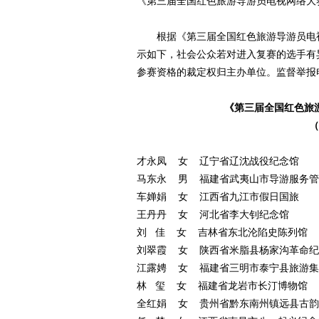
《第三届全国红色旅游导游员电视网络大
根据《第三届全国红色旅游导游员电
示如下，社会公众若对进入复赛的选手有
参赛资格的裁定权归主办单位。监督举报
《第三届全国红色旅
（
才永凤
女
辽宁省辽沈战役纪念馆
马东永
男
福建省武夷山市导游服务管
车婵娟
女
江西省九江市假日国旅
王丹丹
女
河北省李大钊纪念馆
刘
佳
女
吉林省东北沦陷史陈列馆
刘翠霞
女
陕西省米脂县杨家沟革命纪
江露娉
女
福建省三明市泰宁县旅游集
林
玺
女
福建省龙岩市长汀博物馆
全红娟
女
贵州省黔东南州镇远县古韵