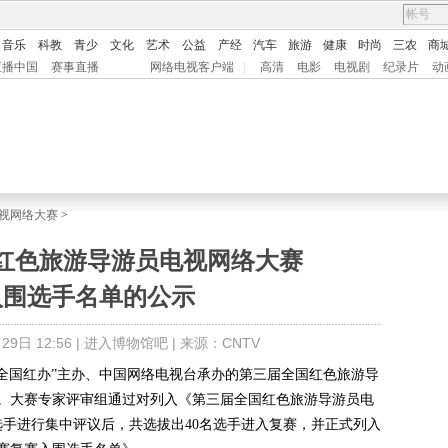
音乐
科教
青少
文化
艺术
公益
产经
汽车
旅游
健康
时尚
三农
商
直播中国
赛事直播
网络电视客户端
|
高清
电影
电视剧
纪录片
动
视网络大赛
>
红色旅游导游员电视网络大赛
入围选手名单的公示
9日 12:56 |
进入博物馆吧
| 来源：CNTV
全国红办”主办、中国网络电视台承办的第三届全国红色旅游导
。大赛专家评审组通过对列入《第三届全国红色旅游导游员电
选手进行集中评议后，共选拔出
40
名选手进入复赛，并正式列入