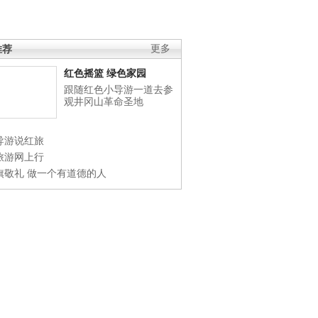
推荐
更多
红色摇篮 绿色家园
跟随红色小导游一道去参
观井冈山革命圣地
导游说红旅
旅游网上行
旗敬礼 做一个有道德的人