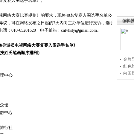
赛复赛入围选手名单》。
视网络大赛比赛规则》的要求，现将
40
名复赛入围选手名单公
编辑
异议，可在网络发布之日起的
7
天内向主办单位进行投诉，选手
电话：
010-65201620
，电子邮箱：
cntvhsly@gmail.com
。
游导游员电视网络大赛复赛入围选手名单》
按姓氏笔画顺序排列）
金牌
红色
向国
理中心
念馆
散中心
旅行社