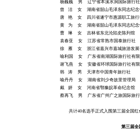
杨巍巍
男
辽宁省本溪水洞国际旅行社
曾
洁
女
湖南省韶山毛泽东同志纪念
唐
艳
女
四川省遂宁市惠源职工旅行
黄
为
女
湖南省韶山毛泽东同志纪念
曹
琳
女
吉林省东北沦陷史陈列馆
袁春亚
女
江苏省常熟市国泰旅行社
徐
雁
女
浙江省嘉兴市嘉城旅游发展
喻利国
女
广东省南湖国际旅行社有限
谢飞燕
女
安徽省环球国际旅行社有限
韩
涛
男
天津市中国青年旅行社
喻丹丹
女
湖南省刘少奇故里管理局
戴
妍
女
河南省鄂豫皖革命纪念馆
蔡再飞
男
广东省广州广之旅国际旅行
共计
40
名选手正式入围第三届全国红
第三届全