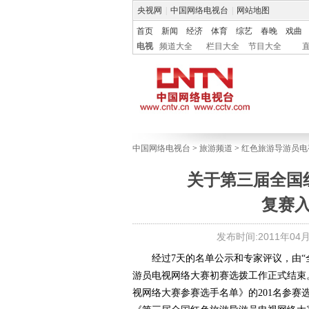
央视网
|
中国网络电视台
|
网站地图
首页
新闻
经济
体育
综艺
春晚
戏曲
电视
频道大全
栏目大全
节目大全
中国网络电视台
>
旅游频道
>
红色旅游导游员电
关于第三届全国
复赛
发布时间:2011年04月2
经过
7
天的名单公示和专家评议，由“
游员电视网络大赛初赛选拨工作正式结束
视网络大赛参赛选手名单》的
201
名参赛