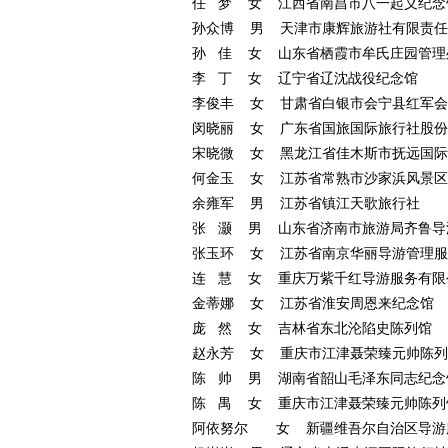
任
梦
女
江西省南昌市八一起义纪念
孙众博
男
天津市康辉旅游社有限责任
孙
佳
女
山东省栖霞市牟氏庄园管理
李
丁
女
辽宁省辽沈战役纪念馆
李俊丰
女
甘肃省白银市会宁县红军会
闵晓丽
女
广东省国旅国际旅行社股份
宋晓微
女
黑龙江省佳木斯市抚远国际
何金玉
女
江苏省常熟市沙家浜风景区
余雍军
男
江苏省镇江天歌旅行社
张
灏
男
山东省济南市旅游局齐鲁导
张玉环
女
江苏省南京华丽导游管理服
连
慧
女
重庆万紫千红导游服务有限
金蒂娜
女
江苏省淮安周恩来纪念馆
庞
然
女
吉林省东北沦陷史陈列馆
赵永芳
女
重庆市江津聂荣臻元帅陈列
陈
帅
男
湖南省韶山毛泽东同志纪念
陈
禺
女
重庆市江津聂荣臻元帅陈列
阿依努尔
女
新疆维吾尔自治区导游