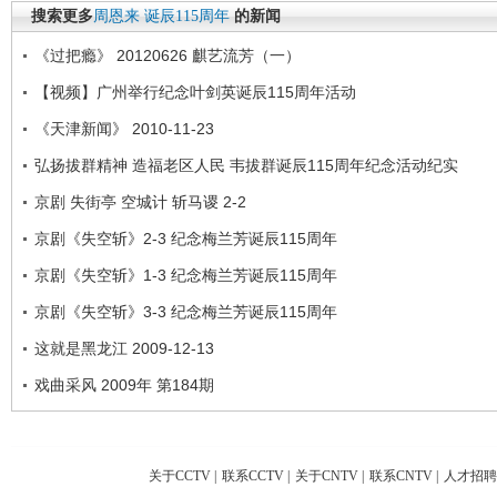
搜索更多
周恩来
诞辰115周年
的新闻
《过把瘾》 20120626 麒艺流芳（一）
【视频】广州举行纪念叶剑英诞辰115周年活动
《天津新闻》 2010-11-23
弘扬拔群精神 造福老区人民 韦拔群诞辰115周年纪念活动纪实
京剧 失街亭 空城计 斩马谡 2-2
京剧《失空斩》2-3 纪念梅兰芳诞辰115周年
京剧《失空斩》1-3 纪念梅兰芳诞辰115周年
京剧《失空斩》3-3 纪念梅兰芳诞辰115周年
这就是黑龙江 2009-12-13
戏曲采风 2009年 第184期
关于CCTV
|
联系CCTV
|
关于CNTV
|
联系CNTV
|
人才招聘