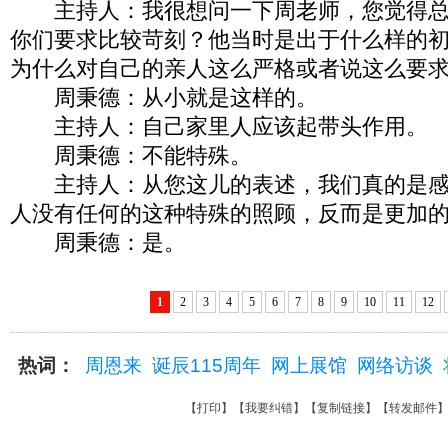
主持人：我很想问一下周老师，您觉得总
你们要求比较苛刻？他当时是出于什么样的
为什么对自己的亲人这么严格或者说这么要
周秉德：从小就是这样的。
主持人：自己家里人应该起带头作用。
周秉德：不能特殊。
主持人：从您这儿的表述，我们真的是感
人没有任何的这种特殊的照顾，反而是更加
周秉德：是。
1
2
3
4
5
6
7
8
9
10
11
12
热词：
周恩来
诞辰115周年
网上展馆
网络访谈
【
打印
】【
我要纠错
】【
复制链接
】【
转发邮件