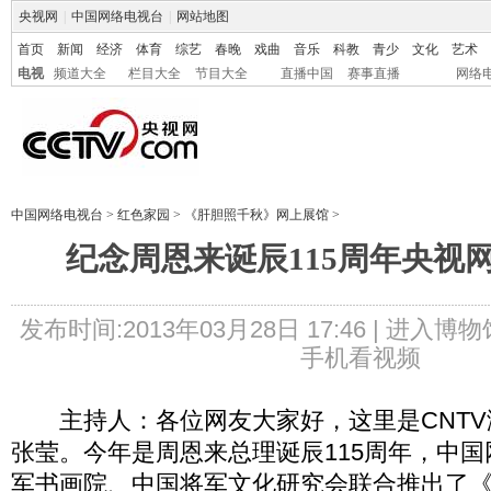
央视网
|
中国网络电视台
|
网站地图
首页
新闻
经济
体育
综艺
春晚
戏曲
音乐
科教
青少
文化
艺术
电视
频道大全
栏目大全
节目大全
直播中国
赛事直播
网络
中国网络电视台
>
红色家园
>
《肝胆照千秋》网上展馆
>
纪念周恩来诞辰115周年央视
发布时间:2013年03月28日 17:46 |
进入博物
手机看视频
主持人：各位网友大家好，这里是CNTV
张莹。今年是周恩来总理诞辰115周年，中
军书画院、中国将军文化研究会联合推出了