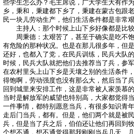
些学生怎么办？毛主席说，广大学生大有作
乡，秉和，秉建都下乡了，秉建在蒙古包跟
民一块儿劳动生产，他们生活条件都是非常
主持人：那个时候上山下乡好像都是比较
周秉德：太艰苦了，甚至于确实是吃不饱
有危险的那种状况。也是在那儿很多年，但
还好，也都入了党，在民兵训练，民兵大队
时候，民兵大队就把他们去推荐当了兵，参
在农村里头上山下乡是天壤之别的生活条件
得饱啊，劳动强度也没有那么大，然后当了
回到城里来安排工作，这是非常被人家羡慕
当时是解放军的威望也特别高，大家都觉得
一件事情，都特别愿意当兵，有很多知识青
走后门当兵，都有。但是，他们两个就是被
兵，但是当了兵之后，伯伯还让他们再回到
个想不通，想不通觉得那我刚刚当兵几天、