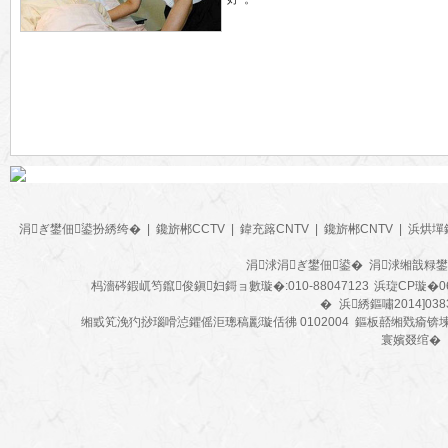
涓ぎ鐢佃鍙扮綉绔�
|
鑱旂郴CCTV
|
鍏充簬CNTV
|
鑱旂郴CNTV
|
浜烘墠
涓浗涓ぎ鐢佃鍙� 涓浗缃戠粶
杩濇硶鍜屼笉鑹俊鎭妇鎶ョ數璇�:010-88047123
浜琁CP璇�0
�
浜綉鏂嘯2014]038
缃戜笂浼犳挱瑙嗗惉鑺傜洰璁稿彲璇佸彿 0102004 鏂板嚭缃戣瘉锛
寰嬪叕绾�