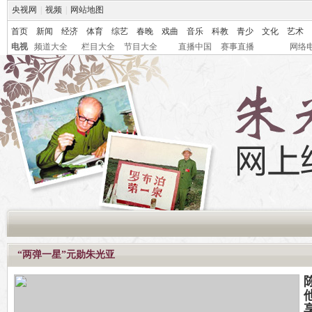
央视网
|
视频
|
网站地图
首页
新闻
经济
体育
综艺
春晚
戏曲
音乐
科教
青少
文化
艺术
电视
频道大全
栏目大全
节目大全
直播中国
赛事直播
网络
“两弹一星”元勋朱光亚