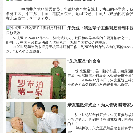
中国共产党的优秀党员，忠诚的共产主义战士，杰出的科学家，我国核
名誉主席、原主席，中国工程院原院长、党组书记，中国人民政治协商会
在北京逝世，享年８７岁。
朱光亚：我这辈子主要就是研制中
朱光亚 1924年12月出生，湖北武汉人，我国核科学事业的主要开拓者之一
组书记，中国人民政治协商会议第八届、九届全国委员会副主席。
从20世纪50年代末投身于核武器研制工作，到2005年以年过八旬的高龄退休
器。”朱光亚曾回顾说。
“朱光亚星”的命名
“朱光亚星”，是一颗小行星，由我国国
行星中心和国际小行星命名委员会批准将的
2004年12月26日，朱光亚院士科
座谈会和命名仪式并对朱光亚表示祝贺。
亲友追忆朱光亚：为人低调 瞒着家
从上世纪50年代开始，朱光亚参与核武
不告诉妻儿。直到原子弹研究成功，向外
的！’”
许锡挥说，朱光亚虽然是著名的科学家
好”。