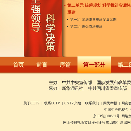
第二单元 统筹规划 科学推进灾后
重建
第一组 谋划恢复重建发展蓝图
第二组 确保依法重建
首页
前言
序篇
第一部分
第二
关于CCTV
|
联系CCTV
|
CNTV介绍
|
联系我们
|
网民举报
|
网友
中国中央电视台 
京ICP证060535号
网络文
网上传播视听节目许可证号 0102004 新出