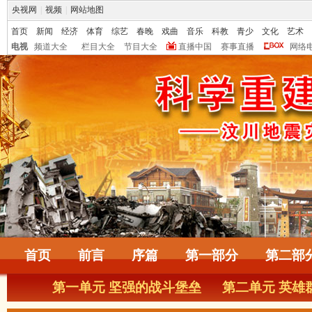
央视网
|
视频
|
网站地图
首页
新闻
经济
体育
综艺
春晚
戏曲
音乐
科教
青少
文化
艺术
电视
频道大全
栏目大全
节目大全
直播中国
赛事直播
网络
首页
前言
序篇
第一部分
第二部
第一单元 坚强的战斗堡垒
第二单元 英雄