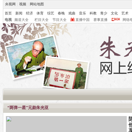
央视网
|
视频
|
网站地图
首页
新闻
经济
体育
综艺
春晚
戏曲
音乐
科教
青少
文化
艺术
电视
频道大全
栏目大全
节目大全
直播中国
赛事直播
网络
“两弹一星”元勋朱光亚