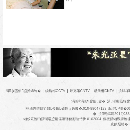
涓ぎ鐢佃鍙扮綉绔�
|
鑱旂郴CCTV
|
鍏充簬CNTV
|
鑱旂郴CNTV
|
浜烘墠
涓浗涓ぎ鐢佃鍙� 涓浗缃戠粶
杩濇硶鍜屼笉鑹俊鎭妇鎶ョ數璇�:010-88047123
浜琁CP璇�06
�
浜綉鏂嘯2014]038
缃戜笂浼犳挱瑙嗗惉鑺傜洰璁稿彲璇佸彿 0102004 鏂板嚭缃戣瘉锛
寰嬪叕绾�