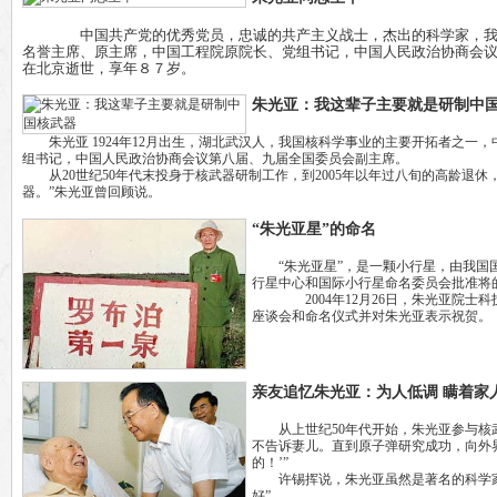
中国共产党的优秀党员，忠诚的共产主义战士，杰出的科学家，我国核
名誉主席、原主席，中国工程院原院长、党组书记，中国人民政治协商会
在北京逝世，享年８７岁。
朱光亚：我这辈子主要就是研制中
朱光亚 1924年12月出生，湖北武汉人，我国核科学事业的主要开拓者之一
组书记，中国人民政治协商会议第八届、九届全国委员会副主席。
从20世纪50年代末投身于核武器研制工作，到2005年以年过八旬的高龄退休
器。”朱光亚曾回顾说。
“朱光亚星”的命名
“朱光亚星”，是一颗小行星，由我国国
行星中心和国际小行星命名委员会批准将的
2004年12月26日，朱光亚院士科
座谈会和命名仪式并对朱光亚表示祝贺。
亲友追忆朱光亚：为人低调 瞒着家
从上世纪50年代开始，朱光亚参与核武
不告诉妻儿。直到原子弹研究成功，向外
的！’”
许锡挥说，朱光亚虽然是著名的科学家
好”。