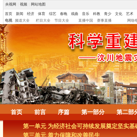
央视网
|
视频
|
网站地图
首页
新闻
经济
体育
综艺
春晚
戏曲
音乐
科教
青少
文化
艺术
电视
频道大全
栏目大全
节目大全
直播中国
赛事直播
网络
首页
前言
序篇
第一部分
第二部
第一单元 为经济社会可持续发展奠定坚实基
第三单元 着力保障和改善民生