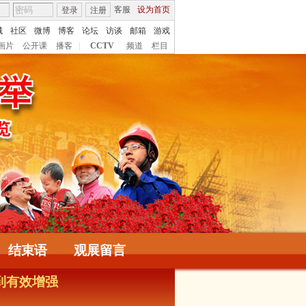
客服
设为首页
登录
注册
城
社区
微博
博客
论坛
访谈
邮箱
游戏
画片
公开课
播客
|
CCTV
频道
栏目
结束语
观展留言
到有效增强