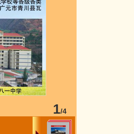
1
/
4