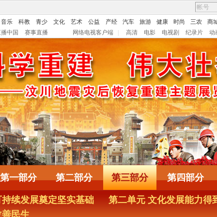
音乐
科教
青少
文化
艺术
公益
产经
汽车
旅游
健康
时尚
三农
商
直播中国
赛事直播
网络电视客户端
|
高清
电影
电视剧
纪录片
动
第一部分
第二部分
第三部分
第四部分
可持续发展奠定坚实基础
第二单元 文化发展能力得
改善民生