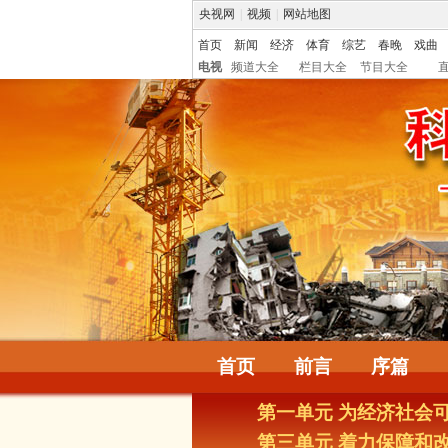
央视网
|
视频
|
网站地图
首页
新闻
经济
体育
综艺
春晚
戏曲
电视
频道大全
栏目大全
节目大全
首页
前言
序篇
第一单元 为经济社会
第三单元 着力保障和