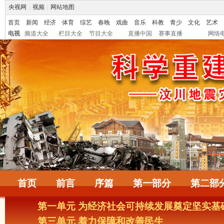
央视网
|
视频
|
网站地图
首页
新闻
经济
体育
综艺
春晚
戏曲
音乐
科教
青少
文化
艺术
电视
频道大全
栏目大全
节目大全
直播中国
赛事直播
网络
首页
前言
序篇
第一部分
第二部
第一单元 为经济社会可持续发展奠定坚实基
第三单元 着力保障和改善民生