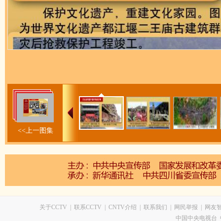
<<上一图集
关于CCTV
|
联系CCTV
|
CNTV介绍
|
联系我们
|
网民举报
|
网友
中国中央电视台 